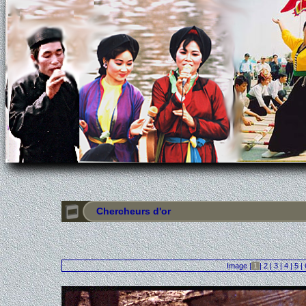
Chercheurs d'or
Image |
1
|
2
|
3
|
4
|
5
|