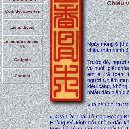
Chiếu 
Coin découvertes
Liens divers
Le monde comme il
Ngày mồng 6 [thá
va
chiếu thân hành 
Gadgets
Trước đó, người 
vú nuôi, giết chú
em là Trà Toàn. 
Contact
người Chiêm mưu 
kiêu căng, không 
nhiẫu dân biên gi
Vua bèn gọi 26 vạn
« Xưa đức Thái Tổ Cao Hoàng Đế
Hoàng Đế kính trời chăm dân kế
trong thì sửa sang bên ngoài thì 