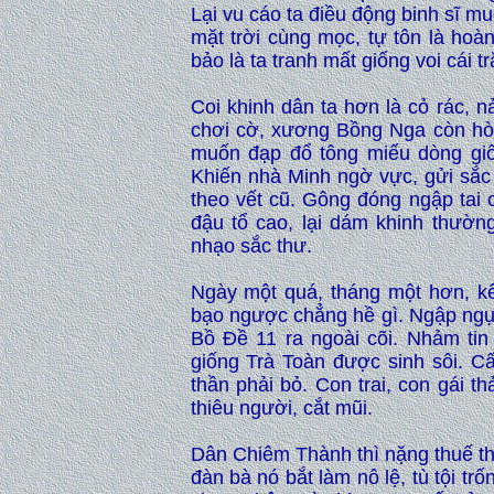
Lại vu cáo ta điều động binh sĩ mu
mặt trời cùng mọc, tự tôn là ho
bảo là ta tranh mất giống voi cái tr
Coi khinh dân ta hơn là cỏ rác, 
chơi cờ, xương Bồng Nga còn hòng
muốn đạp đổ tông miếu dòng giố
Khiến nhà Minh ngờ vực, gửi sắc 
theo vết cũ. Gông đóng ngập tai 
đậu tổ cao, lại dám khinh thường
nhạo sắc thư.
Ngày một quá, tháng một hơn, kế
bạo ngược chẳng hề gì. Ngập ngụa 
Bồ Đề 11 ra ngoài cõi. Nhảm tin
giống Trà Toàn được sinh sôi. Cấ
thần phải bỏ. Con trai, con gái t
thiêu người, cắt mũi.
Dân Chiêm Thành thì nặng thuế th
đàn bà nó bắt làm nô lệ, tù tội tr