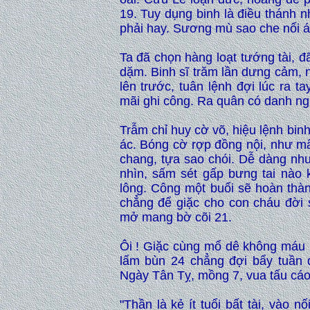
19. Tuy dụng binh là điều thánh 
phải hay. Sương mù sao che nổi á
Ta đã chọn hàng loạt tướng tài, 
dặm. Binh sĩ trăm lần dưng cảm, 
lên trước, tuân lệnh đợi lúc ra 
mãi ghi công. Ra quân có danh ngh
Trẫm chỉ huy cờ võ, hiệu lệnh bin
ác. Bóng cờ rợp đồng nội, như mâ
chang, tựa sao chói. Dễ dàng nh
nhìn, sấm sét gấp bưng tai nào 
lông. Công một buổi sẽ hoàn thành
chẳng để giặc cho con cháu đời
mở mang bờ cõi 21.
Ôi ! Giặc cùng mổ dê không máu 
lấm bùn 24 chẳng đợi bẩy tuần 
Ngày Tân Tỵ, mồng 7, vua tấu cáo
"Thần là kẻ ít tuổi bất tài, vào