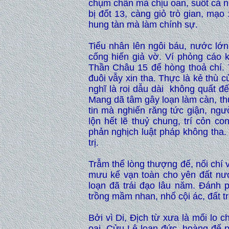
chụm chân mà chịu oan, suốt cả n
bị đốt 13, càng giỏ trò gian, mạo
hung tàn mà làm chính sự.
Tiểu nhân lên ngôi báu, nước lớn
cống hiến giả vờ. Ví phỏng cáo k
Thần Châu 15 để hòng thoả chí. 
đuôi vẫy xin tha. Thực là kẻ thù 
nghĩ là roi dẫu dài không quất đ
Mang dã tâm gây loạn làm càn, thực
tin mà nghiến răng tức giận, ngư
lộn hết lẽ thuỷ chung, trí cỏn 
phản nghịch luật pháp không tha.
trị.
Trẫm thể lòng thượng đế, nối chí 
mưu kế vạn toàn cho yên đất nư
loạn đã trái đạo lâu năm. Đánh p
trồng mầm nhan, nhổ cội ác, đất tr
Bởi vì Di, Địch từ xưa là mối lo 
oai. Cửu Lê loạn đức, hoàng đế p