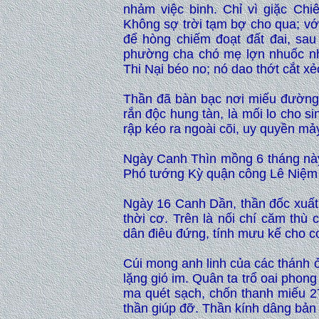
nhảm việc binh. Chỉ vì giặc Ch
Không sợ trời tạm bợ cho qua; vớ
để hòng chiếm đoạt đất đai, sau
phường cha chó mẹ lợn nhuốc nh
Thi Nại béo no; nó dao thớt cắt 
Thần đã bàn bạc nơi miếu đường, 
rắn độc hung tàn, là mối lo cho si
rập kéo ra ngoài cõi, uy quyền m
Ngày Canh Thìn mồng 6 tháng này,
Phó tướng Kỳ quận công Lê Niệm 
Ngày 16 Canh Dần, thần đốc xuất 
thời cơ. Trên là nối chí căm thù
dân điêu đứng, tính mưu kế cho con
Cúi mong anh linh của các thánh ở
lặng gió im. Quân ta trổ oai phon
ma quét sạch, chốn thanh miếu 2
thần giúp đỡ. Thần kính dâng bản 