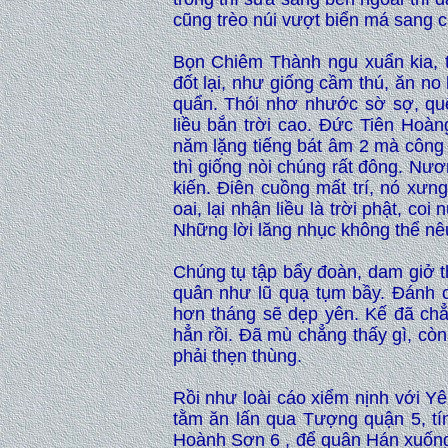
cũng trèo núi vượt biển má sang 
Bọn Chiêm Thành ngu xuẩn kia, th
đốt lại, như giống cầm thú, ăn no 
quẩn. Thói nhơ nhước sờ sợ, quê
liều bắn trời cao. Đức Tiên Hoàn
năm lặng tiếng bát âm 2 mà công 
thì giống nòi chúng rất đông. Nư
kiến. Điên cuồng mất trí, nó xưn
oai, lại nhận liều là trời phật, coi
Những lời lăng nhục không thể nê
Chúng tụ tập bẩy đoàn, dam giở t
quân như lũ quạ tụm bầy. Đánh cư
hơn tháng sẽ dẹp yên. Kế đã chẳ
hẳn rồi. Đã mù chẳng thấy gì, cò
phải thẹn thùng.
Rồi như loài cáo xiểm nịnh với Y
tằm ăn lấn qua Tượng quận 5, t
Hoành Sơn 6 , để quân Hán xuống