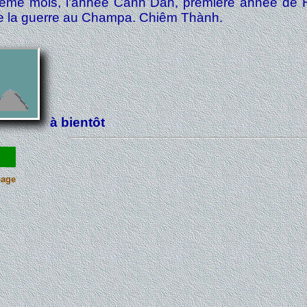
ième mois, l'année Canh Dần, première année de Hồn
e la guerre au Champa. Chiêm Thành.
à bientôt
page