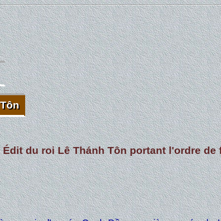
s
 Tôn
 Tôn
Édit du roi Lê Thánh Tôn portant l'ordre de