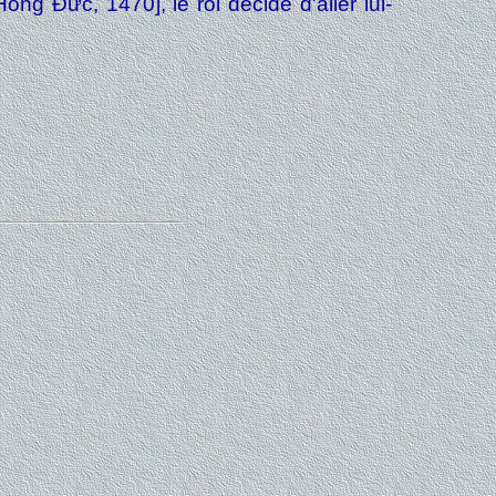
g Đức, 1470], le roi décide d'aller lui-