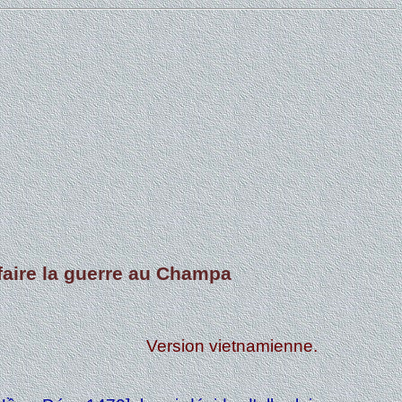
 faire la guerre au Champa
Version vietnamienne.