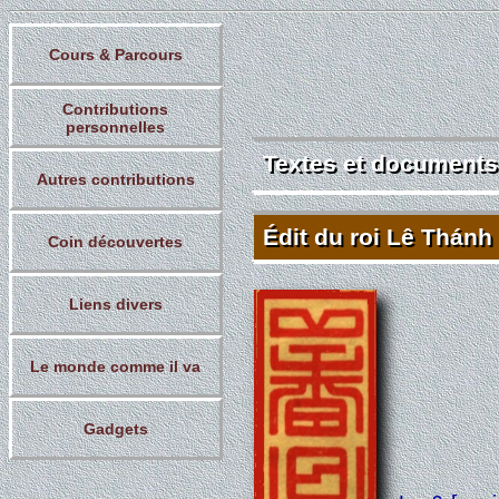
Cours & Parcours
Contributions
personnelles
Textes et documents
Textes et document
Autres contributions
Édit du roi Lê Thánh
Édit du roi Lê Thánh
Coin découvertes
Liens divers
Le monde comme il va
Gadgets