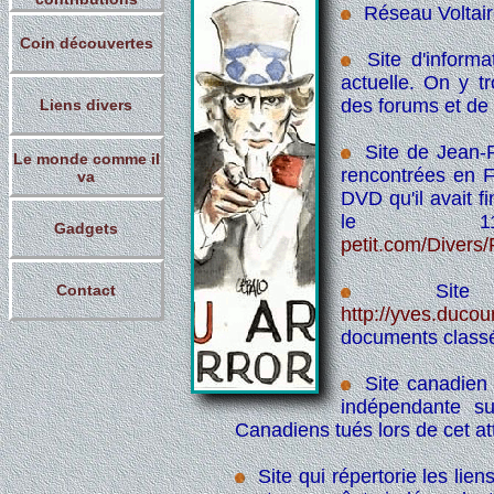
Réseau Voltair
Coin découvertes
Site d'informa
actuelle. On y t
des forums et de
Liens divers
Site de Jean-Pi
Le monde comme il
rencontrées en 
va
DVD qu'il avait f
le 1
Gadgets
petit.com/Dive
Site 
Contact
http://yves.duco
documents classés
Site canadien 
indépendante s
Canadiens tués lors de cet at
Site qui répertorie les lie