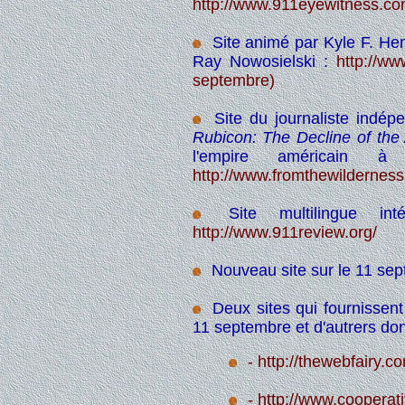
http://www.911eyewitness.co
Site animé par Kyle F. He
Ray Nowosielski :
http://ww
septembre)
Site du journaliste indép
Rubicon: The Decline of the
l'empire américain
http://www.fromthewildernes
Site multilingue int
http://www.911review.org/
Nouveau site sur le 11 sep
Deux sites qui fournissen
11 septembre et d'autrers don
- http://thewebfairy.c
- http://www.cooperat