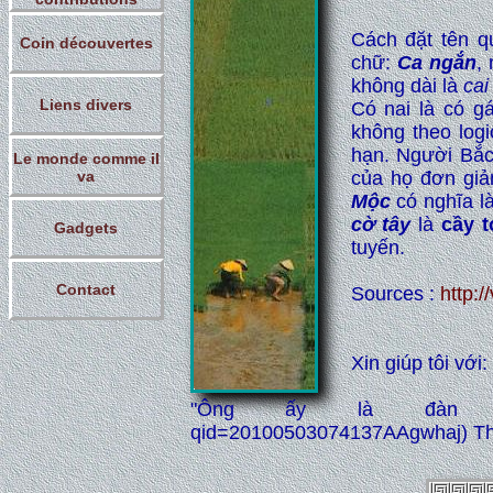
Cách đặt tên q
Coin découvertes
chữ:
Ca ngắn
,
không dài là
cai
Liens divers
Có nai là có gá
không theo log
hạn. Người Bắc 
Le monde comme il
va
của họ đơn giản
Mộc
có nghĩa l
cờ tây
là
cầy t
Gadgets
tuyến.
Contact
Sources :
http:/
Xin giúp tôi với
"Ông ấy là đàn ông" (ht
qid=20100503074137AAgwhaj) Thế 