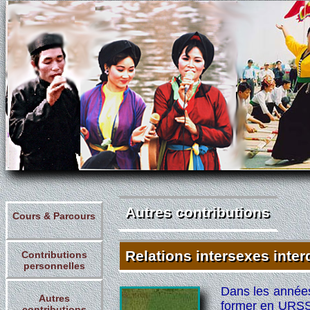
Autres contributions
Autres contributions
Cours & Parcours
Relations intersexes inter
Contributions
Relations intersexes inter
personnelles
Dans les années
Autres
former en URSS, 
contributions