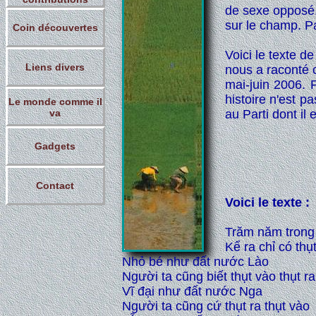
de sexe opposé.
sur le champ. Pa
Coin découvertes
Voici le texte d
Liens divers
nous a raconté 
mai-juin 2006. 
histoire n'est p
Le monde comme il
va
au Parti dont il
Gadgets
Contact
Voici le texte :
Trăm năm trong 
Kể ra chỉ có thụt
Nhỏ bé như đất nước Lào
Người ta cũng biết thụt vào thụt ra
Vĩ đại như đất nước Nga
Người ta cũng cứ thụt ra thụt vào