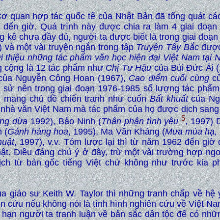
Cơ quan hợp tác quốc tế của Nhật Bản đã tổng quát cá
c đến giờ. Quá trình này được chia ra làm 4 giai đoạn
g kê chưa đầy đủ, người ta được biết là trong giai đoạ
 và một vài truyện ngắn trong tập
Truyện Tây Bắc
được 
ới thiệu những tác phẩm văn học hiện đại Việt Nam tại 
g cộng là 12 tác phẩm như
Chị Tư Hậu
của Bùi Đức Ái 
ủa Nguyễn Công Hoan (1967),
Cao điểm cuối cùng
củ
ịch sử nên trong giai đoạn 1976-1985 số lượng tác phẩ
ẩm mang chủ đề chiến tranh như cuốn
Bất khuất
của Ngu
c nhà văn Việt Nam mà tác phẩm của họ được dịch sang
5
ừng dừa
1992), Bảo Ninh (
Thân phận tình yêu
, 1997)
 (
Gánh hàng hoa
, 1995), Ma Văn Kháng (
Mưa mùa hạ,
huật
, 1997), v.v. Tóm lược lại thì từ năm 1962 đến giờ
ật. Điều đáng chú ý ở đây, trừ một vài trường hợp ngo
h từ bản gốc tiếng Việt chứ không như trước kia phả
 giáo sư Keith W. Taylor thì những tranh chấp về hệ ý
 cứu nếu không nói là tình hình nghiên cứu về Việt Na
 hạn người ta tranh luận về bản sắc dân tộc để có nhữ