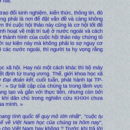
 hai.
ao đổi kinh nghiệm, kiến thức, thông tin, đó
ng phải là nơi để đặt vấn đề và càng không
 thì cuộc hội thảo này cũng là cơ hội tốt để
nh hoạt về mặt trí tuệ ở nước ngoài và cách
 thành hình của cuộc hội thảo này chứng tỏ
 tới sự kiện này mà không phải lo sợ nguy cơ
i các nước ngoài, thì người ta hy vọng rằng
học xã hội. Hay nói một cách khác thì bộ máy
t định từ trung ương. Thế, giới khoa học xã
Tờ
Đại đoàn kết
, cuối tuần, phát hành tại TP-
 : « Sự bất cập của chúng ta trong lãnh vực
g tạo và gắn với thực tiễn, nhưng còn bởi
g khí dân chủ trong nghiên cứu KHXH chưa
ủa mình. »
ang tính quốc tế quy mô Iớn nhất
", "
cuộc tụ
 tế về Việt Nam học của chúng ta hôm nay
",
o cho Việt Nam hay không ? Trước khi trả Iời