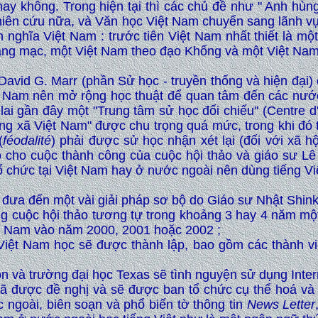
ay không. Trong hiện tại thì các chủ đề như " Anh hù
iên cứu nữa, và Văn học Việt Nam chuyển sang lãnh vực
h nghĩa Việt Nam : trước tiên Việt Nam nhất thiết là m
làng mạc, một Việt Nam theo đạo Khổng và một Việt Na
ư David G. Marr (phần Sử học - truyền thống và hiện đại
ệt Nam nên mở rộng học thuật để quan tâm đến các nướ
 lai gần đây một "Trung tâm sử học đối chiếu" (Centre d
ng xã Việt Nam" được chu trọng quá mức, trong khi đó 
(
féodalité
) phải được sử học nhận xét lại (đối với xã h
 cho cuộc thành công của cuộc hội thảo và giáo sư Lê 
 chức tại Việt Nam hay ở nước ngoài nên dùng tiếng Vi
 đưa đến một vài giải pháp sơ bộ do Giáo sư Nhật Shinki
g cuộc hội thảo tương tự trong khoảng 3 hay 4 năm một l
ệt Nam vào năm 2000, 2001 hoặc 2002 ;
 Việt Nam học sẽ được thành lập, bao gồm các thành vi
n và trường đại học Texas sẽ tình nguyện sử dụng Inter
ã được đề nghị và sẽ được ban tổ chức cụ thể hoá và 
c ngoài, biên soạn và phổ biến tờ thông tin
News Letter