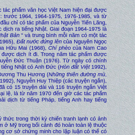
c tác phẩm văn học Việt Nam hiện đại được
 : trước 1964, 1964-1975, 1976-1985, và từ
n đầu chỉ có tác phẩm của Nguyễn Tiến Lãng,
dịch ra tiếng Nhật. Giai đoạn 1964-1975 là
Nhật Bản
" và trung bình mỗi năm có một tác
(1965),
Đất nước đứng lên
của Nguyên Ngọc
a Hữu Mai (1968),
Chí phèo
của Nam Cao
m được dịch ít đi. Trong năm tác phẩm được
yễn Đức Thuận (1976). Từ ngày có chính
 tiếng Nhật có Anh Đức (
Hòn đất Việt
1992),
 Dương Thu Hương (
Những thiên đường mù
,
1992), Nguyễn Huy Thiệp (các truyện ngắn),
 đã có 15 truyện dài và 116 truyện ngắn Việt
ại lệ, là từ năm 1970 đến giờ các tác phẩm
i dịch từ tiếng Pháp, tiếng Anh hay tiếng
 thức trong thời kỳ chiến tranh lạnh có ảnh
m ở Mỹ trong bối cảnh đó hoàn toàn lệ thuộc
ng cơ sở chứng minh cho lập luận có thể có