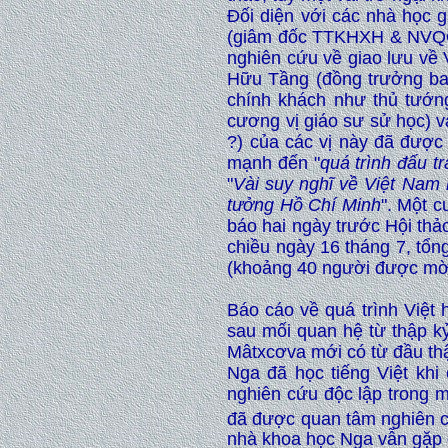
Đối diện với các nhà học 
(giâm đốc TTKHXH & NVQG
nghiên cứu về giao lưu về 
Hữu Tầng (đồng trưởng ban
chính khách như thủ tướn
cương vị giáo sư sử học) v
?) của các vị này đã được
mạnh đến "
quá trình đấu t
"
Vài suy nghĩ về Việt Nam
tưởng Hồ Chí Minh
". Một c
báo hai ngày trước Hội thảo
chiều ngày 16 tháng 7, tổn
(khoảng 40 người được mời
Báo cáo về quá trình Việt 
sau mối quan hệ từ thập kỷ
Mâtxcơva mới có từ đầu thậ
Nga đã học tiếng Việt khi
nghiên cứu độc lập trong 
đã được quan tâm nghiên
nhà khoa học Nga vẫn gặp 