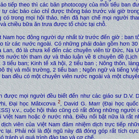
hảo tiếp theo thì các bản photocopy của mỗi tiểu ban 
ứ tự các báo cáo chỉ được thông báo trước vài giờ tro
g có trong mọi hội thảo, nên đã hạn chế mọi người th
 và chiều bữa ăn trưa được tổ chức tại chỗ.
iệt Nam học đông người dự nhất từ trước đến giờ : ban
áo từ các nước ngoài. Có những phái đoàn gồm hơn 30 
 Lan, đó là chưa kể đến các chuyên viên từ Đức, Na 
26 nước tới tham dự và thảo luận về 8 chuyên đề (Lịch 
 3 tiểu ban; Kinh tế xã hội, 2 tiểu ban ; Nông thôn, làn
ô thị và môi trường, 2 tiểu ban ; Ngôn ngữ và tiếng Việt,
iểu ban đều có một chuyên viên nước ngoài và một chuy
nh được mọi người đều biết đến như các giáo sư D.V. 
2
Phi, Đại học Mâtxcơva
, David G. Marr (Đại học quốc 
) v.v., cuộc hội thảo cũng có rất đông những người c
ại Việt Nam hoặc ở nước nhà. Điều nổi bật nữa là rất 
 dịch viên của Việt Nam đảm nhiệm dịch trực tiếp nh
c lại. Phải nói là đội ngũ này đã đóng góp rất tích cực
hó tránh vì quá trình đào tạo và cơ chế.