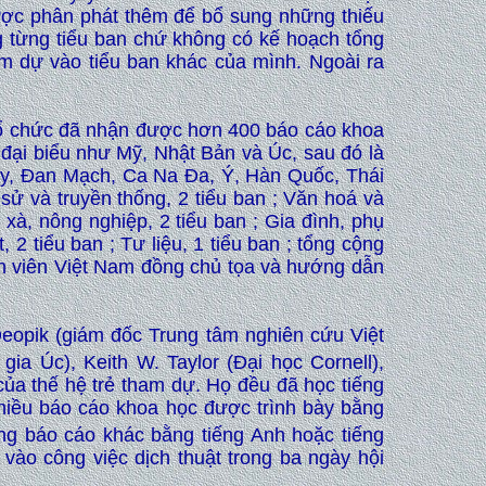
được phân phát thêm để bổ sung những thiếu
ng từng tiểu ban chứ không có kế hoạch tổng
am dự vào tiểu ban khác của mình. Ngoài ra
 tổ chức đã nhận được hơn 400 báo cáo khoa
đại biểu như Mỹ, Nhật Bản và Úc, sau đó là
Uy, Đan Mạch, Ca Na Đa, Ý, Hàn Quốc, Thái
sử và truyền thống, 2 tiểu ban ; Văn hoá và
g xà, nông nghiệp, 2 tiểu ban ; Gia đình, phụ
 2 tiểu ban ; Tư liệu, 1 tiểu ban ; tổng cộng
ên viên Việt Nam đồng chủ tọa và hướng dẫn
Deopik (giám đốc Trung tâm nghiên cứu Việt
gia Úc), Keith W. Taylor (Đại học Cornell),
ủa thế hệ trẻ tham dự. Họ đều đã học tiếng
nhiều báo cáo khoa học được trình bày bằng
ững báo cáo khác bằng tiếng Anh hoặc tiếng
 vào công việc dịch thuật trong ba ngày hội