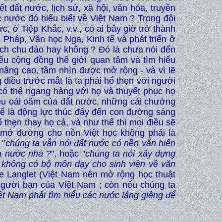
 đất nước, lịch sử, xã hội, văn hóa, truyền
c nước đó hiểu biết về Việt Nam ? Trong đội
 ở Tiệp Khắc, v.v., có ai bây giờ trở thành
Pháp, Văn học Nga, Kinh tế và phát triển ở
ách chu đáo hay không ? Đó là chưa nói đến
u cộng đồng thế giới quan tâm và tìm hiểu
nâng cao, tầm nhìn được mở rộng - và vì lẽ
 điều trước mắt là ta phải hổ thẹn với người
 có thể ngang hàng với họ và thuyết phục họ
iều oái oăm của đất nước, những cái chướng
thể là động lực thúc đẩy đến con đường sáng
 thẹn thay họ cả, và như thế thì mọi điều sẽ
 mở đường cho nền Việt học không phải là
 "
chúng ta vẫn nói đất nước có nền văn hiến
a nước nhà ?
", hoặc "
chúng ta nói xây dựng
c không có bộ môn dạy cho sinh viên về văn
ppe Langlet (Việt Nam nên mở rộng học thuật
người bạn của Việt Nam ; còn nếu chúng ta
ệt Nam phải tìm hiểu các nước láng giềng để