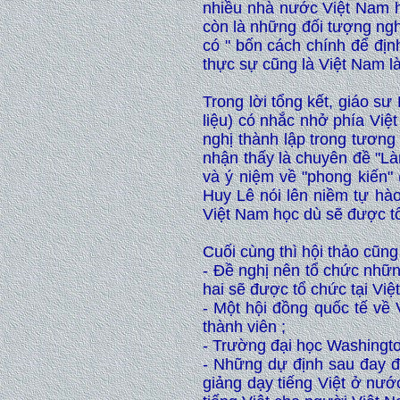
nhiều nhà nước Việt Nam h
còn là những đối tượng ngh
có " bốn cách chính để địn
thực sự cũng là Việt Nam 
Trong lời tổng kết, giáo s
liệu) có nhắc nhở phía Vi
nghị thành lập trong tương
nhận thấy là chuyên đề "Là
và ý niệm về "phong kiến" 
Huy Lê nói lên niềm tự hào
Việt Nam học dù sẽ được tổ
Cuối cùng thì hội thảo cũng
- Đề nghị nên tổ chức nhữn
hai sẽ được tổ chức tại Vi
- Một hội đồng quốc tế về
thành viên ;
- Trường đại học Washingto
- Những dự định sau đay đ
giảng dạy tiếng Việt ở nướ