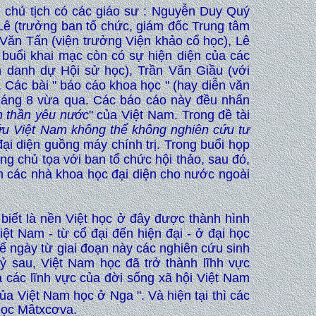
n chủ tịch có các giáo sư : Nguyễn Duy Quý
(trưởng ban tổ chức, giám đốc Trung tâm
à Văn Tấn (viện trưởng Viện khảo cổ học), Lê
buổi khai mạc còn có sự hiện diện của các
 danh dự Hội sử học), Trần Văn Giầu (với
Các bài " báo cáo khoa học " (hay diễn văn
tháng 8 vừa qua. Các báo cáo này đều nhấn
h thần yêu nước
" của Việt Nam. Trong đề tài
ứu Việt Nam không thể không nghiên cứu tư
ại diện guồng máy chính trị. Trong buổi họp
ng chủ tọa với ban tổ chức hội thảo, sau đó,
ón các nhà khoa học đại diện cho nước ngoài
biết là nền Việt học ở đây được thành hình
ệt Nam - từ cổ đại đến hiện đại - ở đại học
hế ngày từ giai đoạn này các nghiên cứu sinh
ỷ sau, Việt Nam học đã trở thành lĩhh vực
 các lĩnh vực của đời sống xã hội Việt Nam
của Việt Nam học ở Nga ". Và hiện tại thì các
học Mâtxcơva.