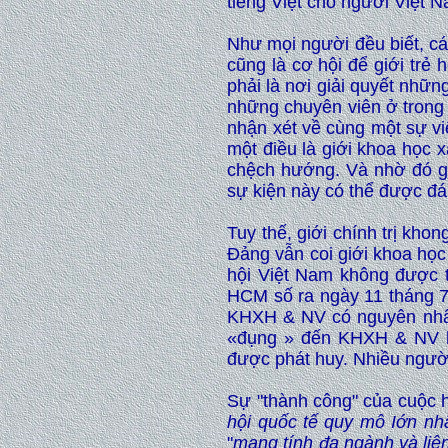
tiếng Việt cho người Việt 
Như mọi người đều biết, các
cũng là cơ hội để giới trẻ
phải là nơi giải quyết nhữn
những chuyên viên ở trong 
nhận xét về cùng một sự vi
một điều là giới khoa học 
chệch hướng. Và nhờ đó giớ
sự kiện này có thể được đán
Tuy thế, giới chính trị kh
Đảng vẫn coi giới khoa học
hội Việt Nam không được 
HCM số ra ngày 11 tháng 7 
KHXH & NV có nguyên nhân 
«đụng » đến KHXH & NV là
được phát huy. Nhiều người
Sự "thành công" của cuộc hộ
hội quốc tế quy mô Iớn nh
"
mang tính đa ngành và liê