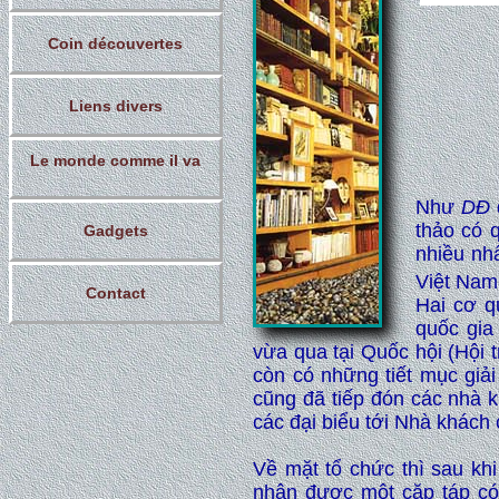
Coin découvertes
Liens divers
Le monde comme il va
Như
DĐ
thảo có 
Gadgets
nhiều nh
Việt Nam
Contact
Hai cơ q
quốc gia
vừa qua tại Quốc hội (Hội 
còn có những tiết mục giả
cũng đã tiếp đón các nhà k
các đại biểu tới Nhà khách
Về mặt tổ chức thì sau kh
nhận được một cặp táp có