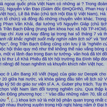
giả ngoại quốc phía Việt Nam có những ai ? Trong đoà
), Nguyễn Văn Đạo (Giám đốc ĐHQGHN), Phan Huy Lê 
Việt học), Lê Bá thảo (chủ tịch Hội Địa lý Việt Nam), H
 tổ chức) và đông đủ những chuyên viên khác. Trong 
g Phan Văn Khải, đại tướng Võ Nguyên Giáp (chủ tịch
à Trần Bạch Đằng (trung tâm khoa học xã hội TP-HCM). 
 tạp chí
Xưa và Nay
đăng lại trong hai số tháng 7 và 
ranh rất khắc nghiệt suốt mấy nghìn năm lịch sử
" và "
tin
 học
", ông Trần Bạch Đằng cũng còn lưu ý là "
nghiên c
uộc hội thảo quy mô như thế không thể nào vắng bóng đ
, một vị lãnh đạo trong Ban tư tưởng- văn hoá đã tới đồ
g bí thư Lê Khả Phiêu đã tới hội trường Ba Đình tiếp đ
 riêng) để hoan nghênh và khuyến khích nền Việt học.
học ở Liên Bang Xô Viết (Nga) của giáo sư Deopik cho 
 20 giữa hai nước, và khóa giảng đầu tiên về lịch sử Vi
p kỷ 50 do giáo sư viện sĩ A. A. Guber phụ trách. Tuy t
 chọn Việt Nam làm đối tượng nghiên cứu. Qua thập k
môn Đông phương học : " Vào đầu những năm 70, tất cả
4
 cứu
, (...) khoa lịch sử là một bộ phận quan trọng nhất 
gỡ nhau thường xuyên trong Hội nghị hàng năm ở Đại 