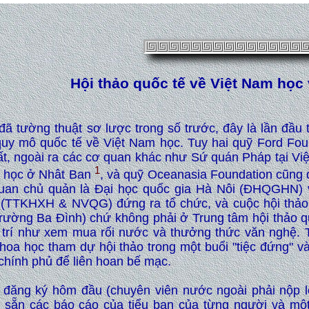
Hội thảo quốc tế về Việt Nam học
đã tường thuật sơ lược trong số trước, đây là lần đầu 
quy mô quốc tế về Việt Nam học. Tuy hai quỹ Ford Foun
ất, ngoài ra các cơ quan khác như Sứ quán Pháp tại V
1
 học ở Nhât Ban
, và quỹ Oceanasia Foundation cũng 
uan chủ quản là Đại học quốc gia Hà Nôi (ĐHQGHN) 
 (TTKHXH & NVQG) đứng ra tổ chức, và cuộc hội thảo 
trường Ba Đình) chứ không phải ở Trung tâm hội thảo q
i trí như xem mua rối nước và thưởng thức văn nghệ. 
hoa học tham dự hội thảo trong một buổi "tiệc đứng" và
 chính phủ để liên hoan bế mạc.
i đăng ký hôm đầu (chuyên viên nước ngoài phải nộp 
 sẵn các báo cáo của tiểu ban của từng người và một