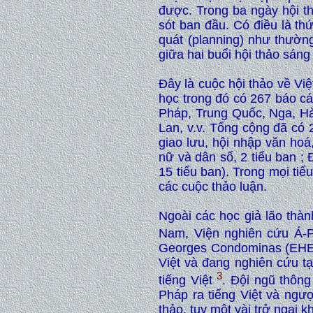
được. Trong ba ngày hội t
sót ban đầu. Có điều là th
quát (planning) như thườn
giữa hai buổi hội thảo sáng
Đây là cuộc hội thảo về V
học trong đó có 267 báo c
Pháp, Trung Quốc, Nga, Hà
Lan, v.v. Tổng cộng đã có 
giao lưu, hội nhập văn hoá,
nữ và dân số, 2 tiểu ban ; Đ
15 tiểu ban). Trong mọi t
các cuộc thảo luận.
Ngoài các học giả lão thà
Nam, Viện nghiên cứu Á-
Georges Condominas (EHESS
Việt và đang nghiên cứu t
3
tiếng Việt
. Đội ngũ thông
Pháp ra tiếng Việt và ngượ
thảo, tuy một vài trở ngại k