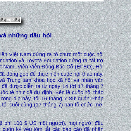
 và những dấu hỏi
tiên Việt Nam đứng ra tổ chức một cuộc hội
dation và Toyota Foudation đứng ra tài trợ
iệt Nam, Viện Viễn Đông Bác Cổ (EFEO), Hội
đã đóng góp để thực hiện cuộc hội thảo này.
và Trung tâm khoa học xã hội và nhân văn
đã được diễn ra từ ngày 14 tới 17 tháng 7
uốc tế như đã dự định. Bên lề cuộc hội thảo
Trong dịp này, tối 16 tháng 7 Sứ quán Pháp
 tối cuối cùng (17 tháng 7) ban tổ chức mời
lệ phí 100 $ US một người), mọi người đều
 cuốn kỷ yếu tóm tắt các báo cáo đã nhận