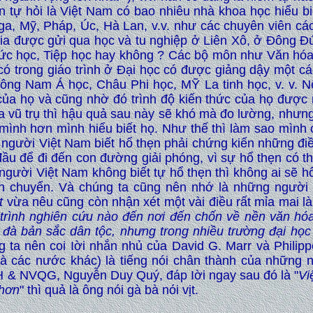
 tự hỏi là Việt Nam có bao nhiêu nhà khoa học hiểu biết
ga, Mỹ, Pháp, Úc, Hà Lan, v.v. như các chuyên viên cá
a được gửi qua học và tu nghiệp ở Liên Xô, ở Đông Đức,
ức học, Tiệp học hay không ? Các bộ môn như Văn hóa 
có trong giáo trình ở Đại học có được giảng dậy một c
ng Nam Á học, Châu Phi học, MỸ La tinh học, v. v. Nế
của họ và cũng nhờ đó trình độ kiến thức của họ được 
ủa vũ trụ thì hậu quả sau này sẽ khó mà đo lường, nhưng
 mình hơn mình hiểu biết họ. Như thế thì làm sao mình
 người Việt Nam biết hổ thẹn phải chứng kiến những đ
c đầu để đi đến con đường giải phóng, vì sự hổ thẹn có 
người Việt Nam không biết tự hổ thẹn thì không ai sẽ hổ
ến chuyển. Và chúng ta cũng nên nhớ là những người
t
vừa nêu cũng còn nhận xét một vài điều rất mỉa mai là
 trình nghiên cứu nào đến nơi đến chốn về nền văn hó
m đà bản sắc dân tộc, nhưng trong nhiều trường đại họ
ng ta nên coi Iời nhắn nhủ của David G. Marr và Phili
à các nước khác) là tiếng nói chân thành của những 
 & NVQG, Nguyễn Duy Quý, đáp Iời ngay sau đó là "
Vi
 hơn
" thì quả là ông nói gà bà nói vịt.