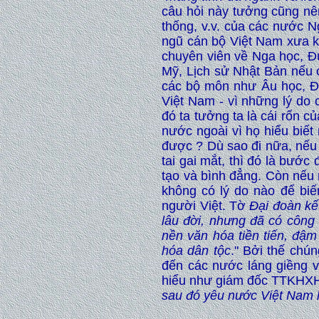
câu hỏi này tưởng cũng nên
thống, v.v. của các nước N
ngũ cán bộ Việt Nam xưa ki
chuyên viên về Nga học, Đ
Mỹ, Lịch sử Nhật Bản nếu 
các bộ môn như Âu học, Đô
Việt Nam - vì những lý do 
đó ta tưởng ta là cái rốn c
nước ngoài vì họ hiểu biết
được ? Dù sao đi nữa, nếu
tai gai mắt, thì đó là bướ
tạo và bình đẳng. Còn nếu 
không có lý do nào để bi
người Việt. Tờ
Đại đoàn kế
lâu đời, nhưng đã có công
nền văn hóa tiền tiến, đậ
hóa dân tộc
." Bởi thế chú
đến các nước láng giềng v
hiểu như giám đốc TTKHXH
sau đó yêu nước Việt Nam