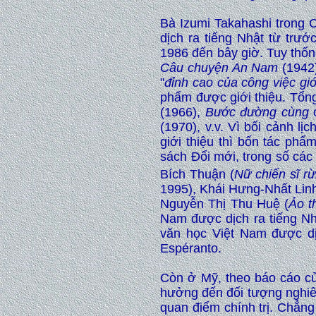
Bà Izumi Takahashi trong 
dịch ra tiếng Nhật từ trướ
1986 đến bây giờ. Tuy thốn
Câu chuyện An Nam
(1942)
"
đỉnh cao của công việc gi
phẩm được giới thiệu. Tổn
(1966),
Bước đường cùng
c
(1970), v.v. Vì bối cảnh l
giới thiệu thì bốn tác ph
sách Đổi mới, trong số cá
Bích Thuận (
Nữ chiến sĩ r
1995), Khái Hưng-Nhất Linh
Nguyễn Thị Thu Huệ (
Ảo t
Nam được dịch ra tiếng Nh
văn học Việt Nam được dịc
Espéranto.
Còn ở Mỹ, theo báo cáo của
hưởng đến đối tượng nghiên
quan điểm chính trị. Chẳng