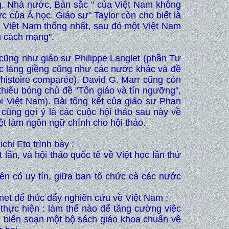
ng, Nhà nước, Bản sắc " của Việt Nam không
 của Á học. Giáo sư" Taylor còn cho biết là
ột Việt Nam thống nhất, sau đó một Việt Nam
m cách mạng".
) cũng như giáo sư Philippe Langlet (phần Tư
c láng giềng cũng như các nước khác và đề
'histoire comparée). David G. Marr cũng còn
thiếu bóng chủ đề "Tôn giáo và tín ngưỡng",
ội Việt Nam). Bài tổng kết của giáo sư Phan
cũng gợi ý là các cuộc hội thảo sau này về
ệt làm ngôn ngữ chính cho hội thảo.
chi Eto trình bày :
ần, và hội thảo quốc tế về Việt học lần thứ
ên có uy tín, giữa ban tổ chức cà các nước
net để thúc đẩy nghiên cứu về Việt Nam ;
thực hiện : làm thế nào để tăng cường việc
, biên soạn một bộ sách giáo khoa chuẩn về