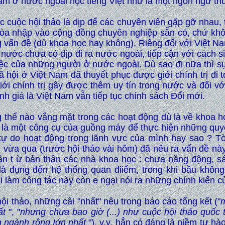
Nam ở nước ngoài học tiếng Việt như là một ngôn ngữ thứ
 cuộc hội thảo là dịp để các chuyên viên gặp gỡ nhau, tr
 hòa nhập vào cộng đồng chuyên nghiệp sẵn có, chứ khô
g vấn đề (dù khoa học hay không). Riêng đối với Việt Nam
nước chưa có dịp đi ra nước ngoài, tiếp cận với cách si
ệc của những người ở nước ngoài. Dù sao đi nữa thì sự
xã hội ở Việt Nam đã thuyết phục được giới chính trị đi
i chính trị gây được thêm uy tín trong nước và đối vớ
h giá là Việt Nam vẫn tiếp tục chính sách Đổi mới.
ong thể nào vắng mặt trong các hoạt động dù là về khoa 
 là một công cụ của guồng máy để thực hiện những quyế
tự do hoạt động trong lãnh vực của mình hay sao ? 
vừa qua (trước hội thảo vài hôm) đã nêu ra vấn đề này
t ừ bản thân các nhà khoa học : chưa năng động, sán
 đụng đến hệ thống quan điiểm, trong khi bầu khôn
 làm công tác này còn e ngại nói ra những chính kiến c
i thảo, những câi "nhất" nêu trong báo cáo tổng kết ("
m
ất
", "
nhưng chưa bao giờ (...) như cuộc hội thảo quốc
n ngành rộng Iớn nhất
"), v.v. hẳn có đáng là niềm tự hà