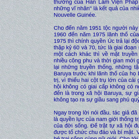
thưởng của Hàn Lâm Viện Pháp 
những vĩ nhân" là kết quả của nh
Nouvelle Guinée.
Cho đến năm 1951 tộc người này m
1960 đến năm 1975 lãnh thổ của
1975 thì chính quyền Úc trả lại độ
thập kỷ 60 và 70, tức là giai đoạn
một cách khác thì về mặt truyền 
nhiều công phu và thời gian mới 
lại những truyền thống, những t
Baruya trước khi lãnh thổ của họ 
trị, vì thiếu hai cột trụ lớn của c
hội không có giai cấp không có n
đến là trong xã hội Baruya, sự g
không tạo ra sự giầu sang phú quý,
Ngay trong lời nói đầu, tác giả đ
là quyền lực của nam giới thống tr
của đời sống. Để trật tự xã hội đ
được tổ chức chu đáo và bí mật. V
bé trai sống cùng nữ giới. Cho tớ