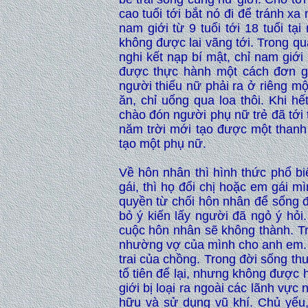
cao tuổi tới bắt nó đi để tránh xa
nam giới từ 9 tuổi tới 18 tuổi tạ
không được lai vãng tới. Trong quã
nghi kết nạp bí mật, chỉ nam giới
được thực hành một cách đơn gi
người thiếu nữ phải ra ở riêng m
ăn, chỉ uống qua loa thôi. Khi hế
chào đón người phụ nữ trẻ đã tới 
năm trời mới tạo được một thanh 
tạo một phụ nữ.
Về hôn nhân thì hình thức phổ bi
gái, thì họ đổi chị hoặc em gái 
quyền từ chối hôn nhân để sống đ
bỏ ý kiến lấy người đã ngỏ ý hỏi
cuộc hôn nhân sẽ không thành. Tr
nhường vợ của mình cho anh em. K
trai của chồng. Trong đời sống th
tổ tiên để lại, nhưng không được
giới bị loại ra ngoài các lãnh vự
hữu và sử dụng vũ khí. Chủ yếu, 