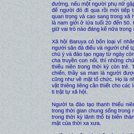
đường, nếu một người phụ nữ gặp 
để người đó đi qua rồi mới tiếp 
quan trọng và cao sang trong xã h
là nam giới ở lứa tuổi 20 đến 50. 
giữ vai trò nào đáng kể nữa trong 
Xã hội Baruya có bốn loại vĩ nhâ
người săn đà điểu và người chế t
chú ý và đào tạo ngay từ ngày còn
cha truyền con nối, thì những ch
thiếu niên trong thời kỳ còn trẻ.
chiến, thầy sa man là người được
cũng như về mặt tổ chức. Họ là nh
vật thiêng liêng cần thiết cho các
ti trật tự xã hội.
Người ta đào tạo thanh thiếu ni
trong thời gian chung sống trong 
trong thời kỳ lãnh thổ bị biến thà
mật của thời xa xưa.