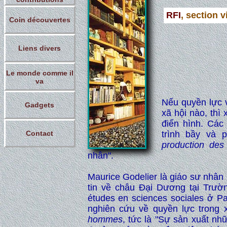
RFI
, section 
Coin découvertes
Liens divers
Le monde comme il
va
Nếu quyền lực v
Gadgets
xã hội nào, thì
điển hình. Các
Contact
trình bầy và 
production de
nhân".
Maurice Godelier là giáo sư nhân 
tin về châu Đại Dương tại Trườn
études en sciences sociales ở Pa
nghiên cứu về quyền lực trong x
hommes
, tức là "Sự sản xuất nh