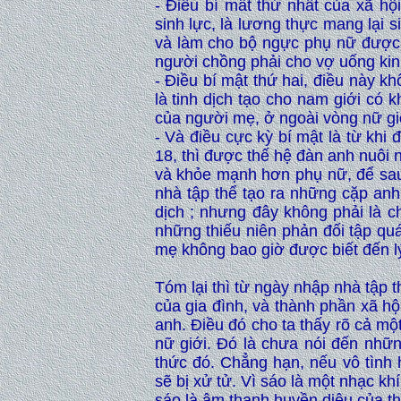
- Điều bí mẩt thứ nhất của xã hội
sinh lực, là lương thực mang lại 
và làm cho bộ ngực phụ nữ được n
người chồng phải cho vợ uống kinh
- Điều bí mật thứ hai, điều này k
là tinh dịch tạo cho nam giới có
của người mẹ, ở ngoài vòng nữ gi
- Và điều cực kỳ bí mật là từ khi 
18, thì được thế hệ đàn anh nuôi 
và khỏe mạnh hơn phụ nữ, để sau n
nhà tập thể tạo ra những cặp an
dịch ; nhưng đây không phải là ch
những thiếu niên phản đối tập qu
mẹ không bao giờ được biết đến l
Tóm lại thì từ ngày nhập nhà tập 
của gia đình, và thành phần xã hộ
anh. Điều đó cho ta thấy rõ cả mộ
nữ giới. Đó là chưa nói đến nhữ
thức đó. Chẳng hạn, nếu vô tình 
sẽ bị xử tử. Vì sáo là một nhạc khí
sáo là âm thanh huyền diệu của thế