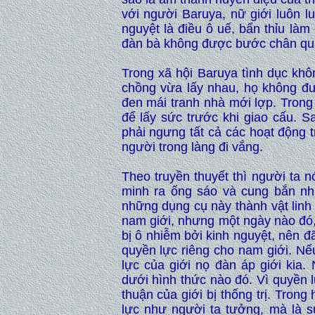
với người Baruya, nữ giới luôn lu
nguyệt là điều ô uế, bẩn thỉu là
đàn bà không được bước chân qua 
Trong xã hội Baruya tình dục khô
chồng vừa lấy nhau, họ không đư
đen mái tranh nhà mới lợp. Trong
để lấy sức trước khi giao cấu. 
phải ngưng tất cả các hoạt động t
người trong làng đi vắng.
Theo truyền thuyết thì người ta n
minh ra ống sáo và cung bắn nh
những dụng cụ này thành vật linh
nam giới, nhưng một ngày nào đó,
bị ô nhiễm bởi kinh nguyệt, nên 
quyền lực riêng cho nam giới. Nếu
lực của giới nọ đàn áp giới kia.
dưới hình thức nào đó. Vì quyền l
thuận của giới bị thống trị. Trong 
lực như người ta tưởng, mà là sự