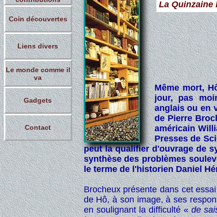
La Quinzaine l
Coin découvertes
Liens divers
Le monde comme il
va
Même mort, Hô
jour, pas moi
Gadgets
anglais ou en v
de Pierre Broc
Contact
américain Willi
Presses de Sci
peut la qualifier d'ouvrage de 
synthèse des problèmes soulevé
le terme de l'historien Daniel H
Brocheux présente dans cet essai
de Hô, à son image, à ses responsa
en soulignant la difficulté «
de sai