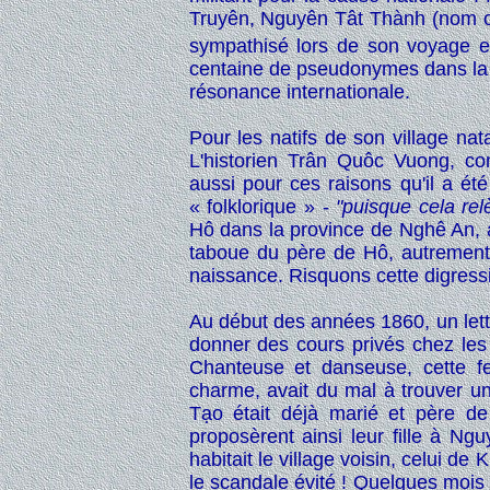
Truyên, Nguyên Tât Thành (nom of
sympathisé lors de son voyage 
centaine de pseudonymes dans la 
résonance internationale.
Pour les natifs de son village nat
L'historien Trân Quôc Vuong, con
aussi pour ces raisons qu'il a ét
« folklorique » -
"puisque cela relè
Hô dans la province de Nghê An, a
taboue du père de Hô, autremen
naissance. Risquons cette digressi
Au début des années 1860, un lettr
donner des cours privés chez les
Chanteuse et danseuse, cette f
charme, avait du mal à trouver un
Tạo était déjà marié et père de
proposèrent ainsi leur fille à N
habitait le village voisin, celui de
le scandale évité ! Quelques mois