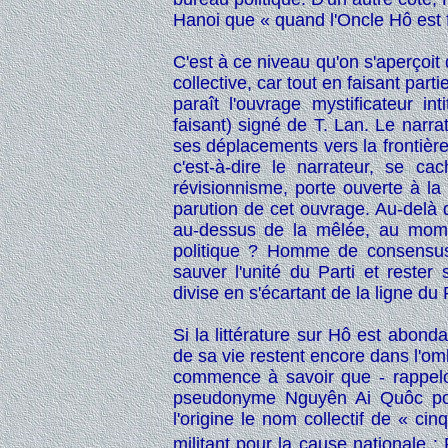
Hanoi que « quand l'Oncle Hô est fo
C'est à ce niveau qu'on s'aperçoi
collective, car tout en faisant part
paraît l'ouvrage mystificateur int
faisant) signé de T. Lan. Le narrat
ses déplacements vers la frontièr
c'est-à-dire le narrateur, se c
révisionnisme, porte ouverte à la
parution de cet ouvrage. Au-delà d
au-dessus de la mêlée, au mome
politique ? Homme de consensus, 
sauver l'unité du Parti et rester
divise en s'écartant de la ligne du 
Si la littérature sur Hô est abon
de sa vie restent encore dans l'om
commence à savoir que - rappelo
pseudonyme Nguyên Ai Quôc por
l'origine le nom collectif de « cinq
militant pour la cause nationale 