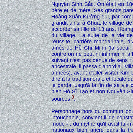
Nguyên Sinh Sắc. On était en 1863
père et de mère. Ses grands-parent
Hoàng Xuân Đường qui, par compass
grandit ainsi à Chùa, le village de 
accorder sa fille de 13 ans, Hoàng T
du village. La suite de la vie 
réussite, carrière mandarinale, dr
aînés de Hồ Chí Minh (la soeur et
contre on ne peut ni infirmer ni a
suivant n'est pas dénué de sens : 
ancestrale, il passa d'abord au vil
années), avant d'aller visiter Kim L
dire à la tradition orale et local
le garda jusqu'à la fin de sa vie 
bien Hồ Sĩ Tạo et non Nguyên Sinh
3
sources
.
Personnage hors du commun pour
intouchable, convient-il de consta
mode - , du mythe qu'il avait lui-
nationaux bien ancré dans la tr