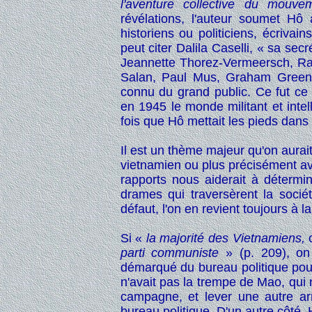
l'aventure collective du mouvem
révélations, l'auteur soumet H
historiens ou politiciens, écriv
peut citer Dalila Caselli, « sa sec
Jeannette Thorez-Vermeersch, Ray
Salan, Paul Mus, Graham Green
connu du grand public. Ce fut ce d
en 1945 le monde militant et intell
fois que Hô mettait les pieds dans c
Il est un thème majeur qu'on aurai
vietnamien ou plus précisément av
rapports nous aiderait à détermin
drames qui traversèrent la socié
défaut, l'on en revient toujours à 
Si «
la majorité des Vietnamiens,
c
parti communiste
» (p. 209), on
démarqué du bureau politique pour 
n'avait pas la trempe de Mao, qui
campagne, et lever une autre arm
bureau politique. D'un autre côté, 