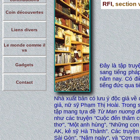
RFI
, section
Coin découvertes
Liens divers
Le monde comme il
va
Gadgets
Đây là tập tru
sang tiếng phá
năm nay. Có đi
Contact
tiếng đức qua ti
Nhà xuất bản có lưu ý độc giả về đ
giả, nữ sỹ Phạm Thị Hoài. Trong s
tập mang tựa đề
Từ Man nuơng đ
như các truyện "Cuộc đến thăm củ
thơ", "Một anh hùng", "Những con 
AK, kẻ sỹ Hà Thành". Các truyệ
Sài Gòn", "Năm ngày", và "Cơn m