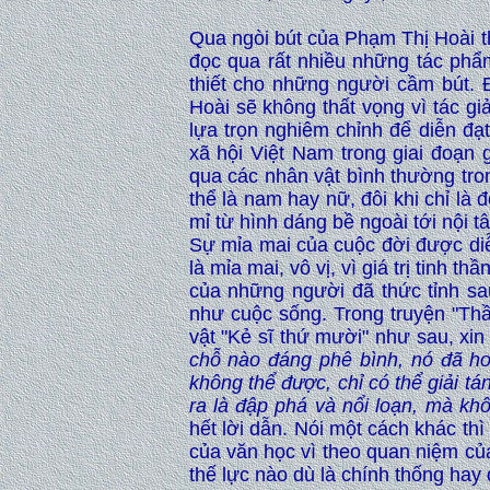
Qua ngòi bút của Phạm Thị Hoài th
đọc qua rất nhiều những tác phẩm 
thiết cho những người cầm bút.
Hoài sẽ không thất vọng vì tác g
lựa trọn nghiêm chỉnh để diễn đạ
xã hội Việt Nam trong giai đoạn 
qua các nhân vật bình thường tron
thể là nam hay nữ, đôi khi chỉ là đ
mỉ từ hình dáng bề ngoài tới nội t
Sự mỉa mai của cuộc đời được diễ
là mỉa mai, vô vị, vì giá trị tinh t
của những người đã thức tỉnh sa
như cuộc sống. Trong truyện "Th
vật "Kẻ sĩ thứ mười" như sau, xin t
chỗ nào đáng phê bình, nó đã ho
không thể được, chỉ có thể giải t
ra là đập phá và nổi loạn, mà kh
hết lời dẫn. Nói một cách khác th
của văn học vì theo quan niệm của
thế lực nào dù là chính thống hay đ