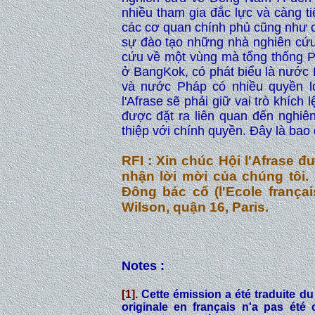
nhiều tham gia đắc lực và càng tiê
các cơ quan chính phủ cũng như c
sự đào tạo những nhà nghiên cứu,
cứu về một vùng mà tổng thống Ph
ở BangKok, có phát biểu là nước P
và nước Pháp có nhiều quyền lợi
l'Afrase sẽ phải giữ vai trò khích 
được đặt ra liên quan đến nghiê
thiệp với chính quyền. Đây là bao
RFI : Xin chúc Hội l'Afrase
nhận lời mời của chúng tôi. 
Đông bác cổ (l'Ecole frança
Wilson, quận 16, Paris.
Notes :
[1]
.
Cette émission a été traduite du 
originale en français n'a pas ét