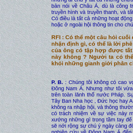
bản nói về Châu Á, dù là công t
truyền hình và truyền thanh, và 
Có điều là tất cả những hoạt động 
hoặc ở ngoài hội thông tin cho chú
RFI : Có thể một câu hỏi cuố
nhận định gì, có thể là lời ph
của ông có tập hợp được tấ
này không ? Người ta có th
khỏi những gianh giới phân 
P. B.
: Chúng tôi không có cao v
Đông Nam Á. Nhưng như tôi vừa 
trên toàn lãnh thổ nước Pháp. 
Tây Ban Nha học , Đức học hay An
không ra nhập hội, và thông thườn
có trách nhiệm về sự việc này mặ
xướng những gì trong tầm tay đ
sẽ nới rộng sự chú ý ngày càng đô
nghiên cứu về Đông Nam Á đến v