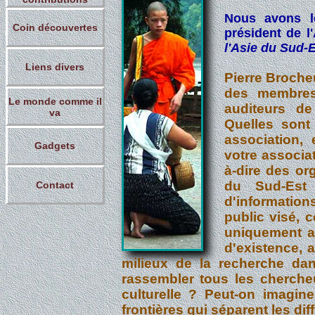
Nous avons le
Coin découvertes
président de l'
l'Asie du Sud-
Liens divers
Pierre Broche
des membres 
Le monde comme il
auditeurs de
va
Quelles sont
association,
Gadgets
votre associa
à-dire des or
du Sud-Est 
Contact
d'information
public visé, 
uniquement a
d'existence, a
milieux de la recherche da
rassembler tous les chercheu
culturelle ? Peut-on imagin
frontières qui séparent les dif