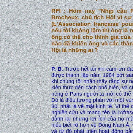
RFI
: Hôm nay "Nhịp cầu Ph
Brocheux, chủ tịch Hội vì s
(L'Association française pou
nếu tôi không lầm thì ông là 
ông có thể cho thính giả của 
nào đã khiến ông và các thàn
Hội là những ai ?
P. B.
Trước hết tôi xin cảm ơn đài 
được thành lập năm 1984 bởi sá
khi chúng tôi nhận thấy rằng sự 
kiên thức đến cách phổ biến, và c
riêng ở Paris người ta mới có th
Đó là điều tương phản với một vù
80, nhất là về mặt kinh tế. Vì thế
nghiên cứu và mang tên là l'Afra
dành lại những lợi ích của họ m
hiểu biết rõ hơn về Đông Nam Á, 
và từ đó phát triển hoạt động bằ