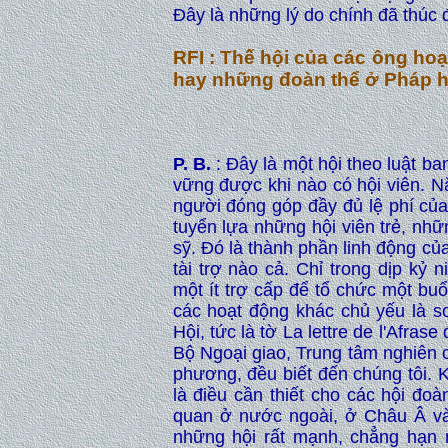
Đây là những lý do chính đã thúc đ
RFI : Thế hội của các ông h
hay những đoàn thể ở Pháp 
P. B.
: Đây là một hội theo luật ba
vững được khi nào có hội viên. N
người đóng góp đầy đủ lệ phí của
tuyển lựa những hội viên trẻ, nh
sỹ. Đó là thành phần linh động củ
tài trợ nào cả. Chỉ trong dịp kỷ
một ít trợ cấp để tổ chức một buổ
các hoạt động khác chủ yếu là so
Hội, tức là tờ La lettre de l'Afra
Bộ Ngoại giao, Trung tâm nghiên
phương, đều biết đến chúng tôi. K
là điều cần thiết cho các hội đoà
quan ở nước ngoài, ở Châu Â và 
những hội rất mạnh, chẳng hạ