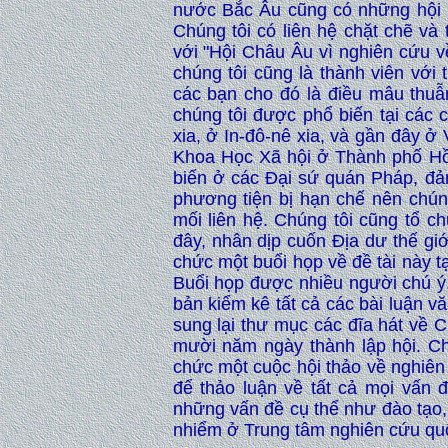
nước Bắc Âu cũng có những hội 
Chúng tôi có liên hệ chặt chẽ và t
với "Hội Châu Âu vì nghiên cứu 
chúng tôi cũng là thành viên với
các bạn cho đó là điều mâu thuẫn
chúng tôi được phổ biến tại các 
xia, ở In-đô-nê xia, và gần đây
Khoa Học Xã hội ở Thành phố Hồ 
biến ở các Đại sứ quán Pháp, đảm
phương tiện bị hạn chế nên chún
mối liên hệ. Chúng tôi cũng tổ 
đây, nhân dịp cuốn Địa dư thế gi
chức một buổi họp về đề tài này 
Buổi họp được nhiều người chú ý.
bản kiểm kê tất cả các bài luận 
sung lại thư mục các đĩa hát về 
mười năm ngày thành lập hội. Ch
chức một cuộc hội thảo về nghiê
để thảo luận về tất cả mọi vấn
những vấn đề cụ thể như đào tạo,
nhiểm ở Trung tâm nghiên cứu qu