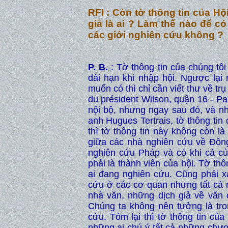
RFI : Còn tờ thông tin của Hộ
giả là ai ? Làm thế nào để có
các giới nghiên cứu không ?
P. B.
: Tờ thông tin của chúng tôi
dài hạn khi nhập hội. Ngược lại 
muốn có thì chỉ cần viết thư về t
du président Wilson, quận 16 - Pari
nội bộ, nhưng ngay sau đó, và nh
anh Hugues Tertrais, tờ thông tin 
thì tờ thông tin này không còn l
giữa các nhà nghiên cứu về Đôn
nghiên cứu Pháp và có khi cả củ
phải là thành viên của hội. Tờ th
ai đang nghiên cứu. Cũng phải xá
cứu ở các cơ quan nhưng tất cả n
nhà văn, những dịch giả về văn
Chúng ta không nên tưởng là tro
cứu. Tóm lại thì tờ thông tin của
những ai chú ý tất cả những chươ