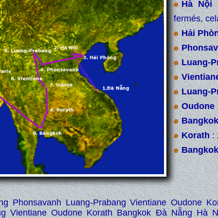
Hà Nội
:
fermés, cel
Hải Phò
Phonsav
Luang-P
Vientian
Luang-P
Oudone
Bangko
Korath
:
Bangko
ng Phonsavanh Luang-Prabang Vientiane Oudone Ko
ng Vientiane Oudone Korath Bangkok Đà Nẵng Hà N