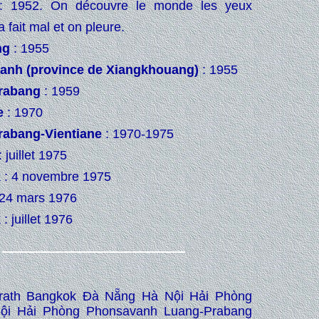
 1952. On découvre le monde les yeux
a fait mal et on pleure.
ng
: 1955
anh (province de Xiangkhouang)
: 1955
rabang
: 1959
e
: 1970
rabang-Vientiane
: 1970-1975
: juillet 1975
k
: 4 novembre 1975
 24 mars 1976
k
: juillet 1976
rath Bangkok Đà Nẵng Hà Nội Hải Phòng
ội Hải Phòng Phonsavanh Luang-Prabang