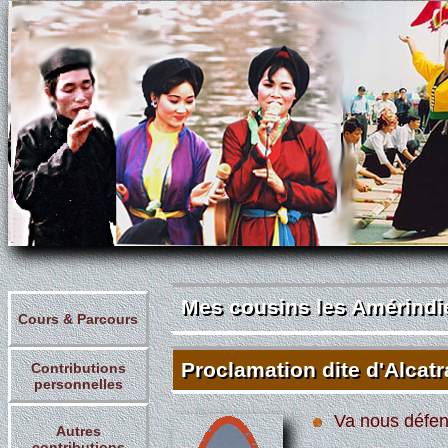
Mes cousins les Amérindi
Mes cousins les Amérind
Cours & Parcours
Proclamation dite d'Alcatr
Contributions
Proclamation dite d'Alcat
personnelles
Va nous défen
Autres
contributions