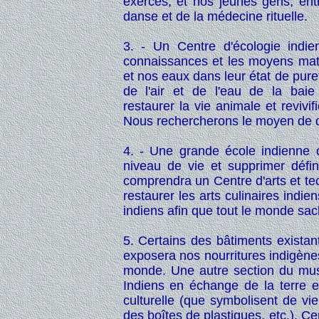
exercés, et nos jeunes gens, ent
danse et de la médecine rituelle.
3. - Un Centre d'écologie indi
connaissances et les moyens matér
et nos eaux dans leur état de pure
de l'air et de l'eau de la bai
restaurer la vie animale et revi
Nous rechercherons le moyen de d
4. - Une grande école indienne
niveau de vie et supprimer défi
comprendra un Centre d'arts et tec
restaurer les arts culinaires indie
indiens afin que tout le monde sach
5. Certains des bâtiments existan
exposera nos nourritures indigènes
monde. Une autre section du mu
Indiens en échange de la terre et
culturelle (que symbolisent de vie
des boîtes de plastiques, etc.). 